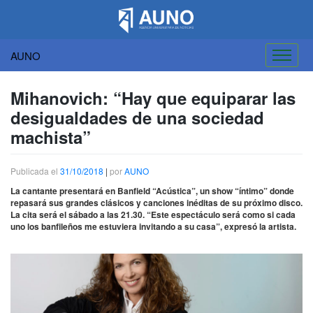
AUNO
Saltar
al
Mihanovich: “Hay que equiparar las
contenido
desigualdades de una sociedad
machista”
Publicada el
31/10/2018
|
por
AUNO
La cantante presentará en Banfield “Acústica”, un show “íntimo” donde
repasará sus grandes clásicos y canciones inéditas de su próximo disco.
La cita será el sábado a las 21.30. “Este espectáculo será como si cada
uno los banfileños me estuviera invitando a su casa”, expresó la artista.