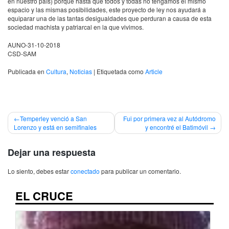
en nuestro país) porque hasta que todos y todas no tengamos el mismo
espacio y las mismas posibilidades, este proyecto de ley nos ayudará a
equiparar una de las tantas desigualdades que perduran a causa de esta
sociedad machista y patriarcal en la que vivimos.
AUNO-31-10-2018
CSD-SAM
Publicada en
Cultura
,
Noticias
|
Etiquetada como
Article
Navegación
Temperley venció a San
Fui por primera vez al Autódromo
Lorenzo y está en semifinales
y encontré el Batimóvil
de
entradas
Dejar una respuesta
Lo siento, debes estar
conectado
para publicar un comentario.
EL CRUCE