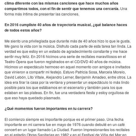
clima diferente con las mismas canciones que hace muchos años
compartimos todos, con el fin de sentir que tenemos una cercanía.
Una
forma más íntima de presentar las canciones.
En 2016 cumpliste 40 años de trayectoria musical, ¿qué balance haces
de todos estos años?
Me siento una privilegiada que durante más de 40 años hizo lo que le gusta.
Me gano la vida con la música. Disfruto cada parte de esta tarea tan linda. La
verdad es que estoy en un estado de agradecimiento constante y me hace
sentir muy feliz. En 2016 hicimos una serie de recitales maravillosos en el
Teatro Ópera que fueron registrados en el CD/
DVD
40 años de música.
Hicimos un espectáculo hermoso en aquel momento con amigos e invitados
que vinieron a compartir mi festejo. Estuvo Patricia Sosa, Marcela Morelo,
David Lebón, Lito Vitale, Alejandro Lerner, Benjamín Amadeo, entre otros. La
idea era tirar la casa por la ventana y presentar un espectáculo lo más lindo
posible para los que estábamos en el escenario y también para los que
estaban en las plateas. En fin, fue una verdadera fiesta y estoy orgullosa de
que eso haya quedado plasmado.
¿Qué momentos fueron importantes en tu carrera?
El comienzo siempre es importante porque es el primer paso. Una fecha
importante en mi carrera fue en mayo de 1976 cuando debuté en un café
concert en un lugar llamado La Ciudad. Fueron impresionantes los recitales
en el estadio Obras Sanitarias en 1982 y en el Festival de Viña del Mar en