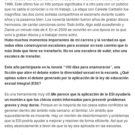
1986. Este último fue un hito porque significaba ir a otro país con un público
que no sabía si conocían o no mi trabajo. La etapa con Celeste Carballo fue
magnífica: las dos como solistas compartimos el escenario durante cuatro
años y la pasamos bien. Los noventa también fueron años de grabar discos
hermosos, de cantar canciones como
Todo brilla
,
Algo está sucediendo
y
Dame un minuto más de ti
. En el 2000 se convirtió en una época en la que
volví a grabar discos y a trabajar como actriz.
Hubo muchos momentos importantes de mi carrera y la verdad es que
todos ellos construyeron escalones para avanzar en este camino que lo
más lindo que tiene es transitarlo. No es una escalera de subir, sino una
escalera de transitar.
Este año participaste en la novela “100 días para enamorarse”, una
ficción que abre el debate sobre la diversidad sexual en la escuela. ¿Qué
opinas sobre el debate generado por la aplicación de la ley de educación
sexual integral (
ESI
)?
Es una herramienta muy útil.
Me parece que la aplicación de la
ESI
ayudaría
un montón a que los chicos estén informados para prevenir problemas
graves y muy duros.
Porque en la mayoría de los casos estos conflictos se
generan dentro del ámbito más cercano: el familiar. Un ámbito que
supuestamente es inocente. Hay un montón de desinformación y problemas
que la
ESI
podría ayudar a mejorar y resolver de forma eficiente. Así que yo
estoy absolutamente a favor de que la ley sea aplicada en las escuelas.