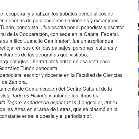
se recuperan y analizan los trabajos periodísticos de
n decenas de publicaciones nacionales y extranjeras.
ñón, periodista_, fue escrita por el periodista y escritor
ral de la Cooperación, con sede en la Capital Federal.
su mítico“Juancito Caminador”, fue un escritor que
reflejar en sus crónicas paisajes, personas, culturas y
ulturales de las geografías que visitaba.
arqueológica”, Ferrari profundiza en esa veta poco
González Tuñón periodista.
 periodista, escritor y docente en la Facultad de Ciencias
s de Zamora.
amento de Comunicación del Centro Cultural de la
evista
Todo es Historia
y autor de los libros
La
th Tagore, soñador de esperanzas
(Longseller, 2001).
 las Artes en el área de Letras, que se plasmó en la
onstante entre la poesía y el periodismo”.