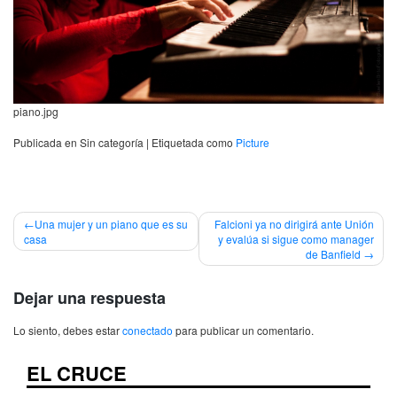
piano.jpg
Publicada en Sin categoría
|
Etiquetada como
Picture
Navegación
Una mujer y un piano que es su
Falcioni ya no dirigirá ante Unión
casa
y evalúa si sigue como manager
de
de Banfield
entradas
Dejar una respuesta
Lo siento, debes estar
conectado
para publicar un comentario.
EL CRUCE