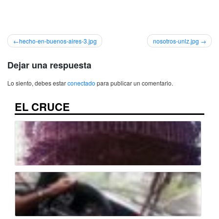
Navegación
hecho-en-buenos-aires-3.jpg
nosotros-unlz.jpg
de
Dejar una respuesta
entradas
Lo siento, debes estar
conectado
para publicar un comentario.
EL CRUCE