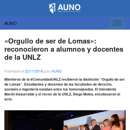
AUNO
Saltar
al
«Orgullo de ser de Lomas»:
contenido
reconocieron a alumnos y docentes
de la UNLZ
Publicada el
22/11/2018
|
por
AUNO
Miembros de la #ComunidadUNLZ recibieron la distinción “Orgullo de ser
de Lomas”. Estudiantes y docentes de las facultades de derecho,
sociales e ingeniería estaban entre los homenajeados. El intendente
Martín Insaurralde y el rector de la UNLZ, Diego Molea, encabezaron al
acto.