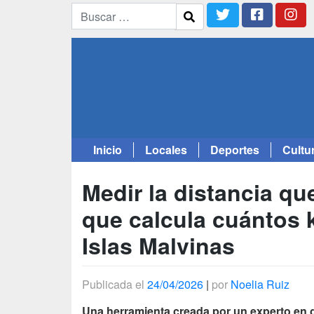
Inicio
Locales
Deportes
Cultu
Saltar
al
Medir la distancia qu
contenido
que calcula cuántos 
Islas Malvinas
Publicada el
24/04/2026
|
por
Noelia Ruiz
Una herramienta creada por un experto en ge