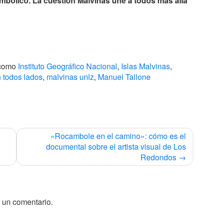
imbólico. La cuestión Malvinas une a todos más allá
 como
Instituto Geográfico Nacional
,
Islas Malvinas
,
 todos lados
,
malvinas unlz
,
Manuel Tallone
«Rocambole en el camino»: cómo es el
documental sobre el artista visual de Los
Redondos
 un comentario.