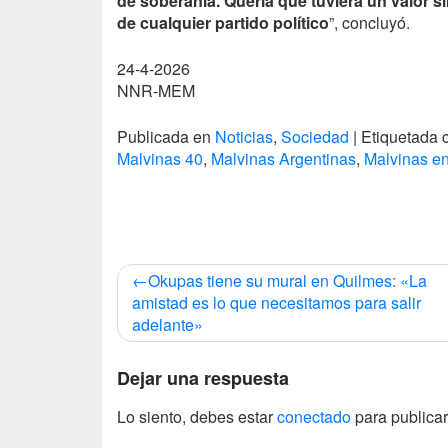
de soberanía. Quería que tuviera un valor s
de cualquier partido político
”, concluyó.
24-4-2026
NNR-MEM
Publicada en
Noticias
,
Sociedad
|
Etiquetada
Malvinas 40
,
Malvinas Argentinas
,
Malvinas en
Navegación
Okupas tiene su mural en Quilmes: «La
de
amistad es lo que necesitamos para salir
adelante»
entradas
Dejar una respuesta
Lo siento, debes estar
conectado
para publicar