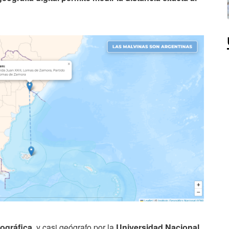
eográfica
y casi geógrafo por la
Universidad Nacional