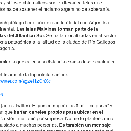
s y sitios emblemáticos suelen llevar carteles que
o forma de sostener el reclamo argentino de soberanía.
rchipiélago tiene proximidad territorial con Argentina
inental.
Las Islas Malvinas forman parte de la
las del Atlántico Sur.
Se hallan localizadas en el sector
ta patagónica a la latitud de la ciudad de Río Gallegos.
tagonia.
ramienta que calcula la distancia exacta desde cualquier
estrictamente la toponimia nacional.
.twitter.com/ag2eH2QnXc
26
antes Twitter). El posteo superó los 6 mil “me gusta” y
ían que
harían carteles propios para ubicar en el
ercusión, me tomó por sorpresa. No me lo planteé como
 gustado a muchas personas.
Es también un mensaje