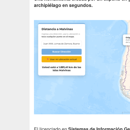
archipiélago en segundos.
El licenciado en
Sistemas de Información G