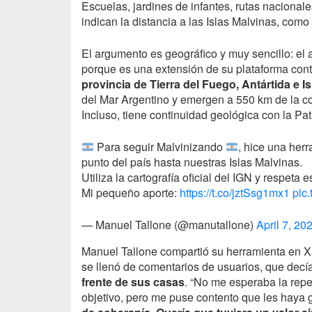
Escuelas, jardines de infantes, rutas nacionale
indican la distancia a las Islas Malvinas, com
El argumento es geográfico y muy sencillo: el a
porque es una extensión de su plataforma cont
provincia de Tierra del Fuego, Antártida e Is
del Mar Argentino y emergen a 550 km de la cos
Incluso, tiene continuidad geológica con la Pa
Para seguir Malvinizando
, hice una her
punto del país hasta nuestras Islas Malvinas.
Utiliza la cartografía oficial del IGN y respeta 
Mi pequeño aporte:
https://t.co/jztSsg1mx1
pic
— Manuel Tallone (@manutallone)
April 7, 20
Manuel Tallone compartió su herramienta en X (
se llenó de comentarios de usuarios, que dec
frente de sus casas
. “No me esperaba la rep
objetivo, pero me puse contento que les haya