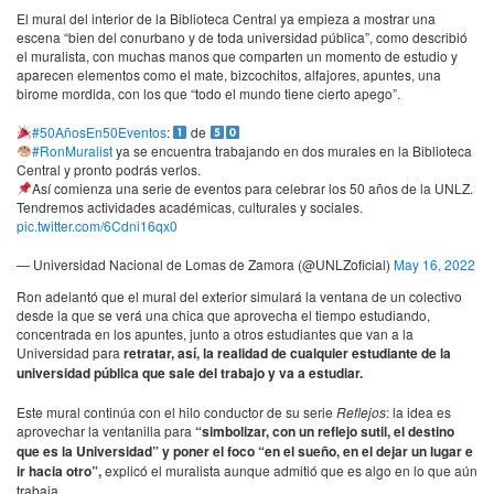
El mural del interior de la Biblioteca Central ya empieza a mostrar una
escena “bien del conurbano y de toda universidad pública”, como describió
el muralista, con muchas manos que comparten un momento de estudio y
aparecen elementos como el mate, bizcochitos, alfajores, apuntes, una
birome mordida, con los que “todo el mundo tiene cierto apego”.
#50AñosEn50Eventos
:
de
#RonMuralist
ya se encuentra trabajando en dos murales en la Biblioteca
Central y pronto podrás verlos.
Así comienza una serie de eventos para celebrar los 50 años de la UNLZ.
Tendremos actividades académicas, culturales y sociales.
pic.twitter.com/6Cdni16qx0
— Universidad Nacional de Lomas de Zamora (@UNLZoficial)
May 16, 2022
Ron adelantó que el mural del exterior simulará la ventana de un colectivo
desde la que se verá una chica que aprovecha el tiempo estudiando,
concentrada en los apuntes, junto a otros estudiantes que van a la
Universidad para
retratar, así, la realidad de cualquier estudiante de la
universidad pública que sale del trabajo y va a estudiar.
Este mural continúa con el hilo conductor de su serie
Reflejos
: la idea es
aprovechar la ventanilla para
“simbolizar, con un reflejo sutil, el destino
que es la Universidad” y poner el foco “en el sueño, en el dejar un lugar e
ir hacia otro”,
explicó el muralista aunque admitió que es algo en lo que aún
trabaja.