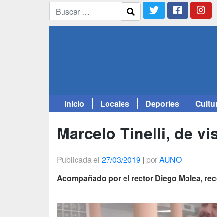
Inicio
Locales
Deportes
Cultu
Saltar
al
Marcelo Tinelli, de vi
contenido
Publicada el
27/03/2019
|
por
AUNO
Acompañado por el rector Diego Molea, reco