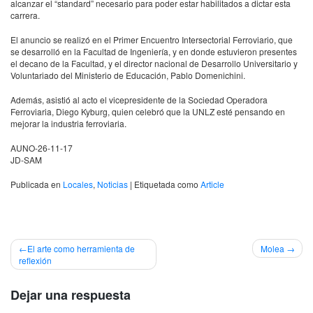
alcanzar el “standard” necesario para poder estar habilitados a dictar esta
carrera.
El anuncio se realizó en el Primer Encuentro Intersectorial Ferroviario, que
se desarrolló en la Facultad de Ingeniería, y en donde estuvieron presentes
el decano de la Facultad, y el director nacional de Desarrollo Universitario y
Voluntariado del Ministerio de Educación, Pablo Domenichini.
Además, asistió al acto el vicepresidente de la Sociedad Operadora
Ferroviaria, Diego Kyburg, quien celebró que la
UNLZ
esté pensando en
mejorar la industria ferroviaria.
AUNO-26-11-17
JD-SAM
Publicada en
Locales
,
Noticias
|
Etiquetada como
Article
Navegación
El arte como herramienta de
Molea
reflexión
de
entradas
Dejar una respuesta