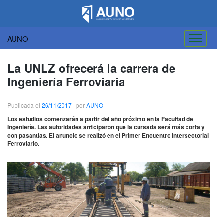
AUNO
Saltar
al
La UNLZ ofrecerá la carrera de
contenido
Ingeniería Ferroviaria
Publicada el
26/11/2017
|
por
AUNO
Los estudios comenzarán a partir del año próximo en la Facultad de
Ingeniería. Las autoridades anticiparon que la cursada será más corta y
con pasantías. El anuncio se realizó en el Primer Encuentro Intersectorial
Ferroviario.