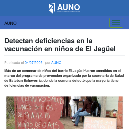
AUNO
Saltar
al
Detectan deficiencias en la
contenido
vacunación en niños de El Jagüel
Publicada el
04/07/2006
|
por
AUNO
Más de un centenar de niños del barrio El Jagüel fueron atendidos en el
marco del programa de prevención organizado por la secretaria de Salud
de Esteban Echeverría, donde la comuna detectó que la mayoría tiene
deficiencias de vacunación.