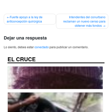
Navegación
Fuerte apoyo a la ley de
Intendentes del conurbano
anticoncepción quirúrgica
reclaman un nuevo censo para
de
obtener más fondos
entradas
Dejar una respuesta
Lo siento, debes estar
conectado
para publicar un comentario.
EL CRUCE