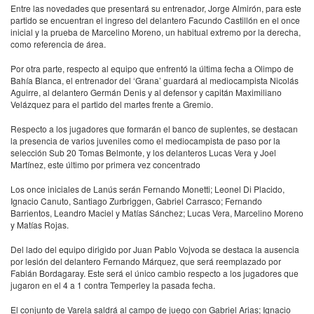
Entre las novedades que presentará su entrenador, Jorge Almirón, para este
partido se encuentran el ingreso del delantero Facundo Castillón en el once
inicial y la prueba de Marcelino Moreno, un habitual extremo por la derecha,
como referencia de área.
Por otra parte, respecto al equipo que enfrentó la última fecha a Olimpo de
Bahía Blanca, el entrenador del ‘Grana’ guardará al mediocampista Nicolás
Aguirre, al delantero Germán Denis y al defensor y capitán Maximiliano
Velázquez para el partido del martes frente a Gremio.
Respecto a los jugadores que formarán el banco de suplentes, se destacan
la presencia de varios juveniles como el mediocampista de paso por la
selección Sub 20 Tomas Belmonte, y los delanteros Lucas Vera y Joel
Martínez, este último por primera vez concentrado
Los once iniciales de Lanús serán Fernando Monetti; Leonel Di Placido,
Ignacio Canuto, Santiago Zurbriggen, Gabriel Carrasco; Fernando
Barrientos, Leandro Maciel y Matías Sánchez; Lucas Vera, Marcelino Moreno
y Matías Rojas.
Del lado del equipo dirigido por Juan Pablo Vojvoda se destaca la ausencia
por lesión del delantero Fernando Márquez, que será reemplazado por
Fabián Bordagaray. Este será el único cambio respecto a los jugadores que
jugaron en el 4 a 1 contra Temperley la pasada fecha.
El conjunto de Varela saldrá al campo de juego con Gabriel Arias; Ignacio