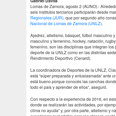
Gabriel Dávila
Lomas de Zamora, agosto 2 (
AUNO
).- Alrede
seis institutos terciarios participarán desde 
Regionales (
JUR
)
, que por segundo año consec
Nacional de Lomas de Zamora (
UNLZ
)
.
Ajedrez, atletismo, básquet, fútbol masculino 
masculino y femenino, hockey, natación, rugby
femenino, son las disciplinas que integran los
deporte de la
UNLZ
como en las distintas sedes
Rendimiento Deportivo (Cenard).
La coordinadora de Deportes de la
UNLZ
, Cla
está “súper preparada y entusiasmada” ante una
está bueno porque conocés las canchas donde v
todo el país y aprender de ellos”, aseguró.
Con respecto a la experiencia de 2016, en esta
donde se realizarán las actividades, por ejempl
clima no ayuda” y, por otra parte, atletismo y 