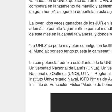
validadas en la
UNLZ
que se dan en el
CENA
competirá en lanzamiento de martillo y atletis
un gran honor”, aseguró la deportista a esta ag
La joven, dos veces ganadora de los
JUR
en l
además le permite “agarrar ritmo para el mundia
de este mes en la capital taiwanesa, y donde r
“La
UNLZ
se portó muy bien conmigo, en facili
el Mundial; por eso tengo puesta la camiseta”,
La competencia reúne a estudiantes de la
UN
Universidad Nacional de Lanús (UNLa), Univer
Nacional de Quilmes (
UNQ
),
UTN
—Regional A
Instituto Universitario Naval,
ISFD
N°101 de Ave
Instituto de Educación Física “Modelo de Lomas” 