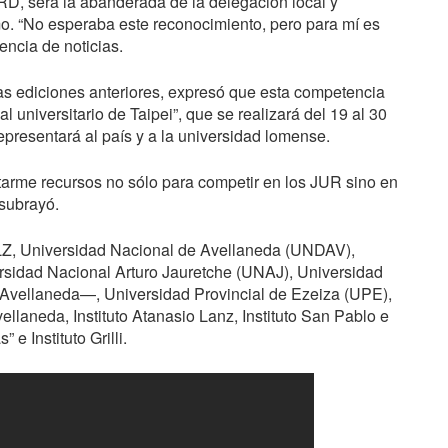
RD
, será la abanderada de la delegación local y
mo. “No esperaba este reconocimiento, pero para mí es
encia de noticias.
as ediciones anteriores, expresó que esta competencia
l universitario de Taipei”, que se realizará del 19 al 30
epresentará al país y a la universidad lomense.
tarme recursos no sólo para competir en los
JUR
sino en
 subrayó.
LZ
, Universidad Nacional de Avellaneda (
UNDAV
),
sidad Nacional Arturo Jauretche (
UNAJ
), Universidad
vellaneda—, Universidad Provincial de Ezeiza (
UPE
),
llaneda, Instituto Atanasio Lanz, Instituto San Pablo e
e Instituto Grilli.