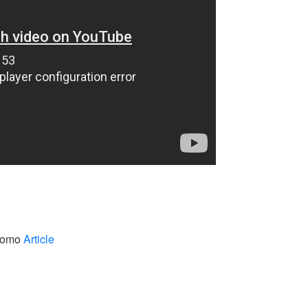
 como
Article