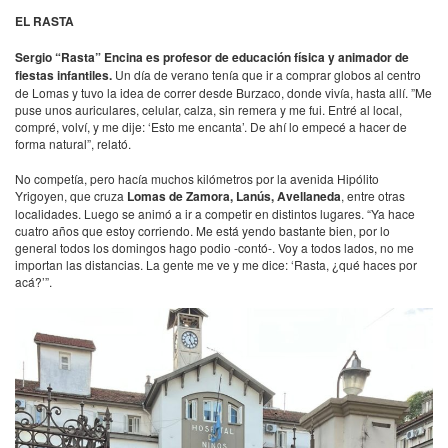
EL RASTA
Sergio “Rasta” Encina es profesor de educación física y animador de
fiestas infantiles.
Un día de verano tenía que ir a comprar globos al centro
de Lomas y tuvo la idea de correr desde Burzaco, donde vivía, hasta allí. ”Me
puse unos auriculares, celular, calza, sin remera y me fui. Entré al local,
compré, volví, y me dije: ‘Esto me encanta’. De ahí lo empecé a hacer de
forma natural”, relató.
No competía, pero hacía muchos kilómetros por la avenida Hipólito
Yrigoyen, que cruza
Lomas de Zamora, Lanús, Avellaneda
, entre otras
localidades. Luego se animó a ir a competir en distintos lugares. “Ya hace
cuatro años que estoy corriendo. Me está yendo bastante bien, por lo
general todos los domingos hago podio -contó-. Voy a todos lados, no me
importan las distancias. La gente me ve y me dice: ‘Rasta, ¿qué haces por
acá?’”.