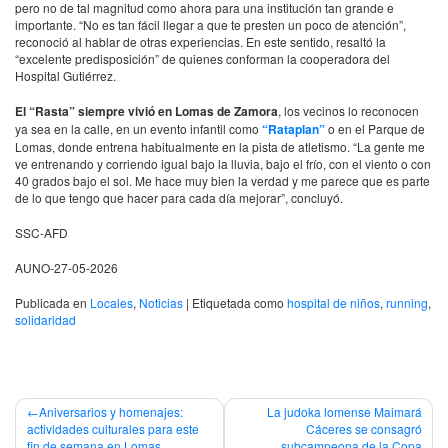
pero no de tal magnitud como ahora para una institución tan grande e
importante. “No es tan fácil llegar a que te presten un poco de atención”,
reconoció al hablar de otras experiencias. En este sentido, resaltó la
“excelente predisposición” de quienes conforman la cooperadora del
Hospital Gutiérrez.
El “Rasta” siempre vivió en Lomas de Zamora
, los vecinos lo reconocen
ya sea en la calle, en un evento infantil como
“Rataplan”
o en el Parque de
Lomas, donde entrena habitualmente en la pista de atletismo. “La gente me
ve entrenando y corriendo igual bajo la lluvia, bajo el frío, con el viento o con
40 grados bajo el sol. Me hace muy bien la verdad y me parece que es parte
de lo que tengo que hacer para cada día mejorar”, concluyó.
SSC-AFD
AUNO-27-05-2026
Publicada en
Locales
,
Noticias
|
Etiquetada como
hospital de niños
,
running
,
solidaridad
Navegación
Aniversarios y homenajes:
La judoka lomense Maimará
actividades culturales para este
Cáceres se consagró
de
fin de semana en Lomas
subcampeona de la Copa