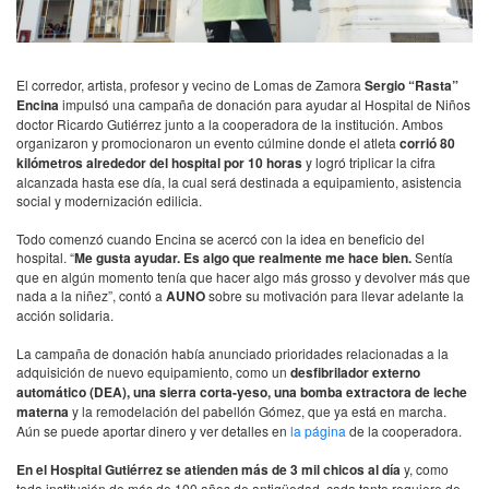
El corredor, artista, profesor y vecino de Lomas de Zamora
Sergio “Rasta”
Encina
impulsó una campaña de donación para ayudar al Hospital de Niños
doctor Ricardo Gutiérrez junto a la cooperadora de la institución. Ambos
organizaron y promocionaron un evento cúlmine donde el atleta
corrió 80
kilómetros alrededor del hospital por 10 horas
y logró triplicar la cifra
alcanzada hasta ese día, la cual será destinada a equipamiento, asistencia
social y modernización edilicia.
Todo comenzó cuando Encina se acercó con la idea en beneficio del
hospital. “
Me gusta ayudar. Es algo que realmente me hace bien.
Sentía
que en algún momento tenía que hacer algo más grosso y devolver más que
nada a la niñez”, contó a
AUNO
sobre su motivación para llevar adelante la
acción solidaria.
La campaña de donación había anunciado prioridades relacionadas a la
adquisición de nuevo equipamiento, como un
desfibrilador externo
automático (DEA), una sierra corta-yeso, una bomba extractora de leche
materna
y la remodelación del pabellón Gómez, que ya está en marcha.
Aún se puede aportar dinero y ver detalles en
la página
de la cooperadora.
En el Hospital Gutiérrez se atienden más de 3 mil chicos al día
y, como
toda institución de más de 100 años de antigüedad, cada tanto requiere de