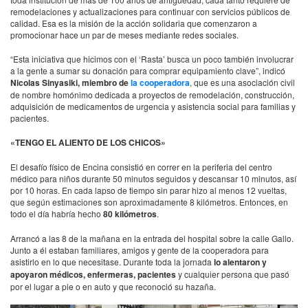
remodelaciones y actualizaciones para continuar con servicios públicos de
calidad. Esa es la misión de la acción solidaria que comenzaron a
promocionar hace un par de meses mediante redes sociales.
“Esta iniciativa que hicimos con el ‘Rasta’ busca un poco también involucrar
a la gente a sumar su donación para comprar equipamiento clave”, indicó
Nicolas Sinyasiki, miembro de
la cooperadora
, que es una asociación civil
de nombre homónimo dedicada a proyectos de remodelación, construcción,
adquisición de medicamentos de urgencia y asistencia social para familias y
pacientes.
«TENGO EL ALIENTO DE LOS CHICOS»
El desafío físico de Encina consistió en correr en la periferia del centro
médico para niños durante 50 minutos seguidos y descansar 10 minutos, así
por 10 horas. En cada lapso de tiempo sin parar hizo al menos 12 vueltas,
que según estimaciones son aproximadamente 8 kilómetros. Entonces, en
todo el día habría hecho
80 kilómetros
.
Arrancó a las 8 de la mañana en la entrada del hospital sobre la calle Gallo.
Junto a él estaban familiares, amigos y gente de la cooperadora para
asistirlo en lo que necesitase. Durante toda la jornada
lo alentaron y
apoyaron médicos, enfermeras, pacientes
y cualquier persona que pasó
por el lugar a pie o en auto y que reconoció su hazaña.