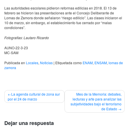
Las autoridades escolares pidieron reformas edilicias en 2018. El 13 de
febrero se hicieron las presentaciones ante el Concejo Deliberante de
Lomas de Zamora donde señalaron “riesgo edilicio”. Las clases iniciaron el
10 de marzo, sin embargo, el establecimiento fue cerrado por “malas
condiciones”.
Fotografías: Lautaro Ricardo
AUNO-22-3-23
MC-SAM
Publicada en
Locales
,
Noticias
|
Etiquetada como
ENAM
,
ENSAM
,
lomas de
zamora
Navegación
La agenda cultural de zona sur
Mes de la Memoria: debates,
por el 24 de marzo
lecturas y arte para analizar las
de
subjetividades bajo el terrorismo
de Estado
entradas
Dejar una respuesta