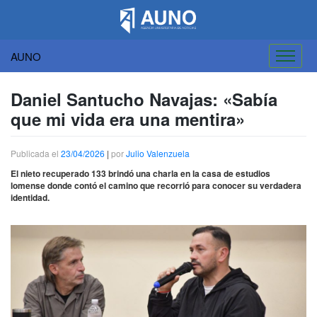
AUNO
Saltar
al
Daniel Santucho Navajas: «Sabía
contenido
que mi vida era una mentira»
Publicada el
23/04/2026
|
por
Julio Valenzuela
El nieto recuperado 133 brindó una charla en la casa de estudios
lomense donde contó el camino que recorrió para conocer su verdadera
identidad.