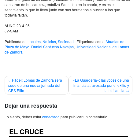
cansaron de buscarme», enfatizó Santucho en la charla, y es este
sentimiento lo que lo lleva junto con sus hermanos a buscar a los que
todavía faltan.
AUNO-23-4-26
JV-SAM
Publicada en
Locales
,
Noticias
,
Sociedad
|
Etiquetada como
Abuelas de
Plaza de Mayo
,
Daniel Santucho Navajas
,
Universidad Nacional de Lomas
de Zamora
Navegación
Pádel: Lomas de Zamora será
«La Guardería»: las voces de una
sede de una nueva jornada del
infancia atravesada por el exilio y
de
CPS Elite
la militancia
entradas
Dejar una respuesta
Lo siento, debes estar
conectado
para publicar un comentario.
EL CRUCE