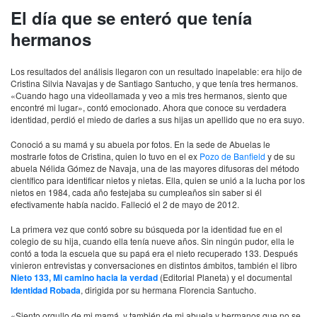
El día que se enteró que tenía
hermanos
Los resultados del análisis llegaron con un resultado inapelable: era hijo de
Cristina Silvia Navajas y de Santiago Santucho, y que tenía tres hermanos.
«Cuando hago una videollamada y veo a mis tres hermanos, siento que
encontré mi lugar», contó emocionado. Ahora que conoce su verdadera
identidad, perdió el miedo de darles a sus hijas un apellido que no era suyo.
Conoció a su mamá y su abuela por fotos. En la sede de Abuelas le
mostrarle fotos de Cristina, quien lo tuvo en el ex
Pozo de Banfield
y de su
abuela Nélida Gómez de Navaja, una de las mayores difusoras del método
científico para identificar nietos y nietas. Ella, quien se unió a la lucha por los
nietos en 1984, cada año festejaba su cumpleaños sin saber si él
efectivamente había nacido. Falleció el 2 de mayo de 2012.
La primera vez que contó sobre su búsqueda por la identidad fue en el
colegio de su hija, cuando ella tenía nueve años. Sin ningún pudor, ella le
contó a toda la escuela que su papá era el nieto recuperado 133. Después
vinieron entrevistas y conversaciones en distintos ámbitos, también el libro
Nieto 133, Mi camino hacia la verdad
(Editorial Planeta) y el documental
Identidad Robada
, dirigida por su hermana Florencia Santucho.
«Siento orgullo de mi mamá, y también de mi abuela y hermanos que no se