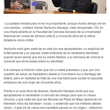
«La palabra verdad para mí es muy importante, porque mucho tiempo viví en
una mentira», enfatizó Daniel Santucho Navajas, nieto recuperado 133, en
una charla abierta en la Facultad de Ciencias Sociales de la Universidad
Nacional de Lomas de Zamora (UNLZ) a cincuenta años de la última
dictadura cívico-militar.
Santucho vivió gran parte de su vida con sus apropiadores, un expolicía de
la Bonaerense y su esposa, hasta enterarse de su verdadera identidad,
cuando quien pensó que era su madre falleció, y su hermana de crianza le
comentó que tenía dudas sobre su identidad.
A él siempre le hicieron creer que fue un bebé prematuro y que, por una
cuestión de salud, se trasladaron desde el Conurbano sur a Santiago del
Estero, pero en realidad se trató de una maniobra para ocultar el supuesto
embarazo de una mujer de cincuenta años.
Frente a un aula llena de jóvenes, Santucho Navajas contó que sus
apropiadores lo cambiaban a menudo de colegio para que no creara
vínculos, y que cada vez que las Abuelas de Plaza de Mayo aparecían en
televisión ellos las llamaban «locas» y sostenían que los militares debían
volver. «Cada 24 de marzo era inevitable pensar en mi origen», reflexionó