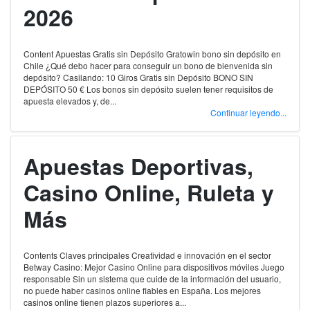
2026
Content Apuestas Gratis sin Depósito Gratowin bono sin depósito en
Chile ¿Qué debo hacer para conseguir un bono de bienvenida sin
depósito? Casilando: 10 Giros Gratis sin Depósito BONO SIN
DEPÓSITO 50 € Los bonos sin depósito suelen tener requisitos de
apuesta elevados y, de...
Continuar leyendo...
Apuestas Deportivas,
Casino Online, Ruleta y
Más
Contents Claves principales Creatividad e innovación en el sector
Betway Casino: Mejor Casino Online para dispositivos móviles Juego
responsable Sin un sistema que cuide de la información del usuario,
no puede haber casinos online fiables en España. Los mejores
casinos online tienen plazos superiores a...