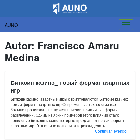
AUNO
Saltar
al
Autor:
Francisco Amaru
contenido
Medina
Биткоин казино_ новый формат азартных
игр
Биткоин казино: азартные игры с криптовалютой Биткоин казино:
новый формат азартных игр Современные технологии все
больше проникают в нашу жизнь, меняя привычные формы
развлечений. Одним из ярких примеров этого влияния стало
появление биткоин казино, которые предлагают новый формат
азартных игр. Эти казино позволяют игрокам делать...
Continuar leyendo...