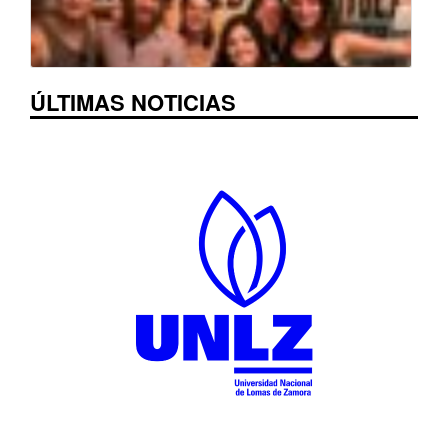
ÚLTIMAS NOTICIAS