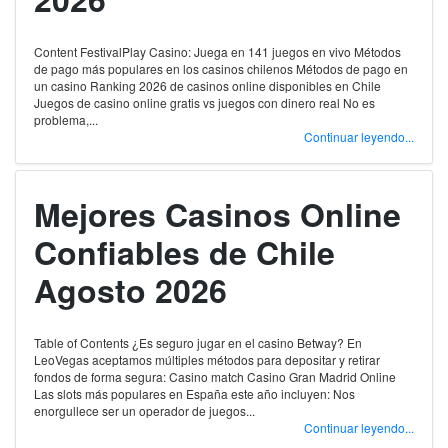
Content FestivalPlay Casino: Juega en 141 juegos en vivo Métodos
de pago más populares en los casinos chilenos Métodos de pago en
un casino Ranking 2026 de casinos online disponibles en Chile
Juegos de casino online gratis vs juegos con dinero real No es
problema,...
Continuar leyendo...
Mejores Casinos Online
Confiables de Chile
Agosto 2026
Table of Contents ¿Es seguro jugar en el casino Betway? En
LeoVegas aceptamos múltiples métodos para depositar y retirar
fondos de forma segura: Casino match Casino Gran Madrid Online
Las slots más populares en España este año incluyen: Nos
enorgullece ser un operador de juegos...
Continuar leyendo...