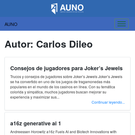
AUNO
Saltar
al
Autor:
Carlos Dileo
contenido
Consejos de jugadores para Joker’s Jewels
Trucos y consejos de jugadores sobre Joker’s Jewels Joker’s Jewels
se ha convertido en uno de los juegos de tragamonedas más
populares en el mundo de los casinos en línea. Con su temática
colorida y simpática, muchos jugadores buscan mejorar su
experiencia y maximizar sus...
Continuar leyendo...
a16z generative ai 1
Andreessen Horowitz a16z Fuels AI and Biotech Innovations with