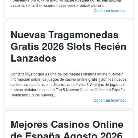
азартных игр. Эти казино позволяют игрокам делать...
Continuar leyendo...
Nuevas Tragamonedas
Gratis 2026 Slots Recién
Lanzados
Content
¿Por qué es uno de los mejores casinos online nuevos?
Información sobre los juegos de casino online gratis ¿Son los nuevos
casinos compatibles con dispositivos móviles? Ventajas de jugar en
nuevas plataformas online Top 5 Nuevos Casinos Online en España
(Verificado En los nuevos...
Continuar leyendo...
Mejores Casinos Online
de España Agosto 2026