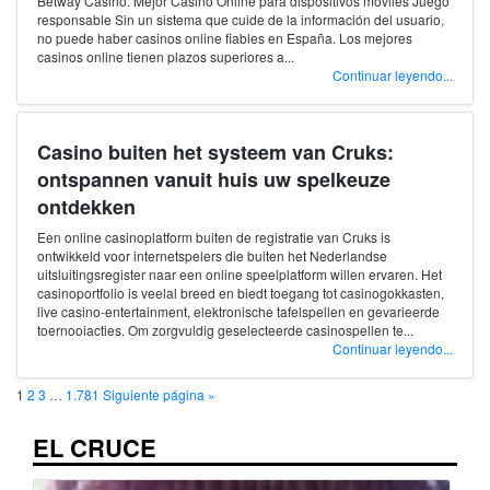
Betway Casino: Mejor Casino Online para dispositivos móviles Juego
responsable Sin un sistema que cuide de la información del usuario,
no puede haber casinos online fiables en España. Los mejores
casinos online tienen plazos superiores a...
Continuar leyendo...
Casino buiten het systeem van Cruks:
ontspannen vanuit huis uw spelkeuze
ontdekken
Een online casinoplatform buiten de registratie van Cruks is
ontwikkeld voor internetspelers die buiten het Nederlandse
uitsluitingsregister naar een online speelplatform willen ervaren. Het
casinoportfolio is veelal breed en biedt toegang tot casinogokkasten,
live casino-entertainment, elektronische tafelspellen en gevarieerde
toernooiacties. Om zorgvuldig geselecteerde casinospellen te...
Continuar leyendo...
1
2
3
…
1.781
Siguiente página »
EL CRUCE